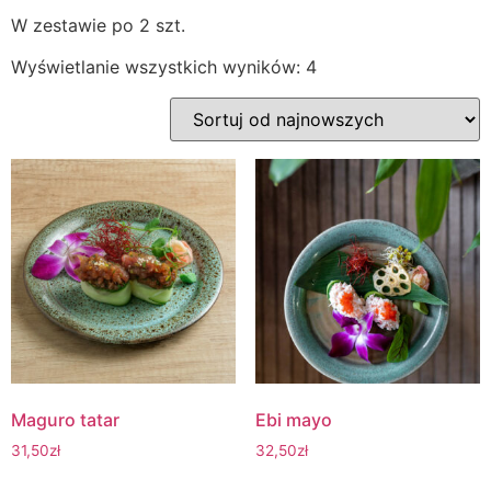
W zestawie po 2 szt.
Wyświetlanie wszystkich wyników: 4
Maguro tatar
Ebi mayo
31,50
zł
32,50
zł