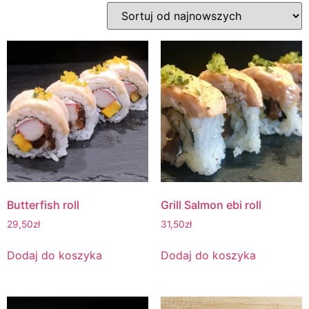
Butterfish roll
Grill Salmon ebi roll
29,50
zł
31,50
zł
Dodaj do koszyka
Dodaj do koszyka