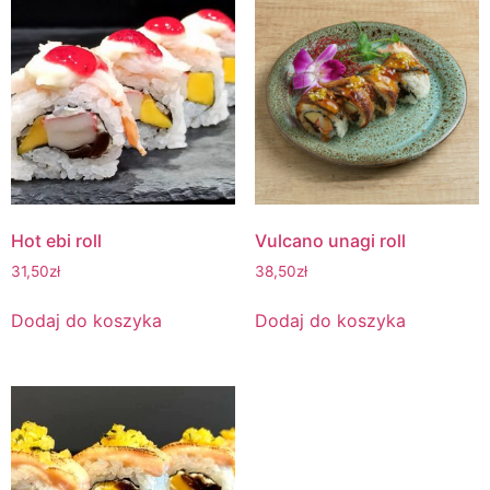
Hot ebi roll
Vulcano unagi roll
31,50
zł
38,50
zł
Dodaj do koszyka
Dodaj do koszyka