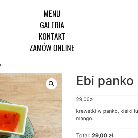
MENU
GALERIA
KONTAKT
ZAMÓW ONLINE
o
Ebi panko
29,00
zł
krewetki w panko, kiełki l
mango.
Total:
29,00 zł