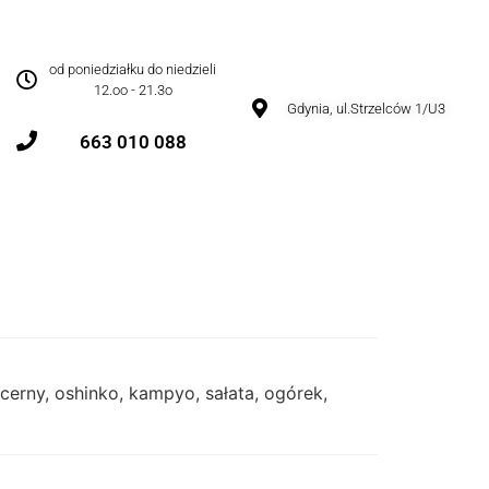
od poniedziałku do niedzieli
12.oo - 21.3o
Gdynia, ul.Strzelców 1/U3
663 010 088
ucerny, oshinko, kampyo, sałata, ogórek,