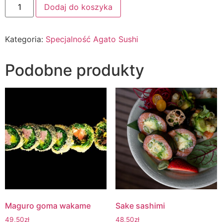
Dodaj do koszyka
Kategoria:
Specjalność Agato Sushi
Podobne produkty
Maguro goma wakame
Sake sashimi
49,50
zł
48,50
zł