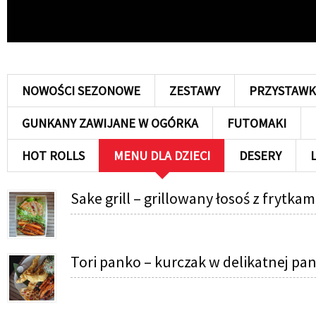
NOWOŚCI SEZONOWE
ZESTAWY
PRZYSTAWK
GUNKANY ZAWIJANE W OGÓRKA
FUTOMAKI
HOT ROLLS
MENU DLA DZIECI
DESERY
Sake grill – grillowany łosoś z frytka
Tori panko – kurczak w delikatnej pan