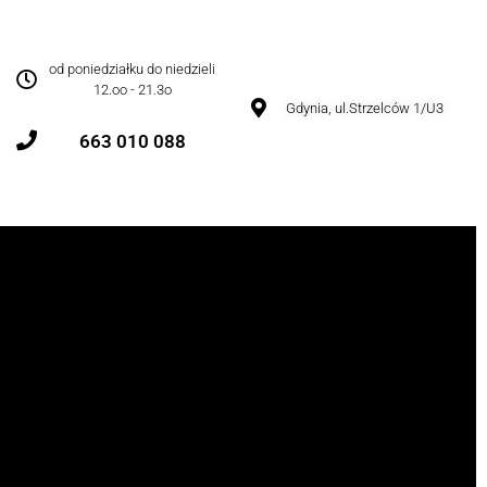
od poniedziałku do niedzieli
12.oo - 21.3o
Gdynia, ul.Strzelców 1/U3
663 010 088