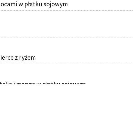
owocami w płatku sojowym
ierce z ryżem
ellą i mango w płatku sojowym