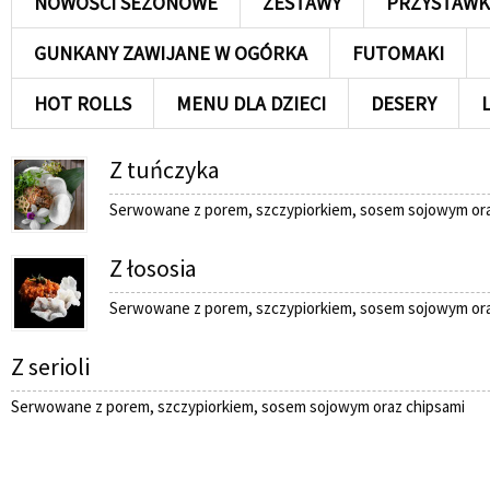
NOWOŚCI SEZONOWE
ZESTAWY
PRZYSTAWK
GUNKANY ZAWIJANE W OGÓRKA
FUTOMAKI
HOT ROLLS
MENU DLA DZIECI
DESERY
Z tuńczyka
Serwowane z porem, szczypiorkiem, sosem sojowym ora
Z łososia
Serwowane z porem, szczypiorkiem, sosem sojowym ora
Z serioli
Serwowane z porem, szczypiorkiem, sosem sojowym oraz chipsami