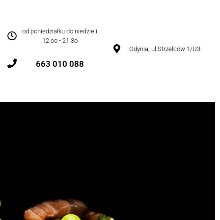
od poniedziałku do niedzieli
12.oo - 21.3o
Gdynia, ul.Strzelców 1/U3
663 010 088