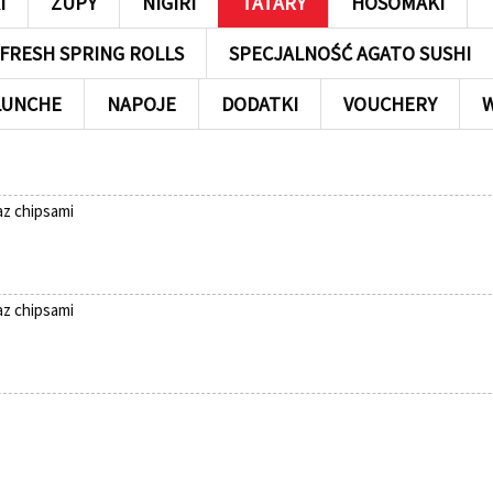
I
ZUPY
NIGIRI
TATARY
HOSOMAKI
FRESH SPRING ROLLS
SPECJALNOŚĆ AGATO SUSHI
LUNCHE
NAPOJE
DODATKI
VOUCHERY
z chipsami
z chipsami