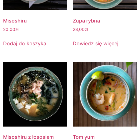
Misoshiru
Zupa rybna
20,00
zł
28,00
zł
Dodaj do koszyka
Dowiedz się więcej
Misoshiru z łososiem
Tom yum