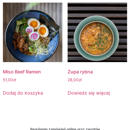
Miso Beef Ramen
Zupa rybna
51,00
zł
28,00
zł
Dodaj do koszyka
Dowiedz się więcej
Regulamin zamówień online oraz zwrotów