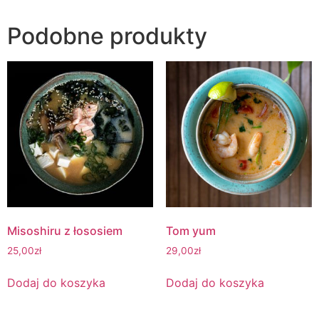
Podobne produkty
Misoshiru z łososiem
Tom yum
25,00
zł
29,00
zł
Dodaj do koszyka
Dodaj do koszyka